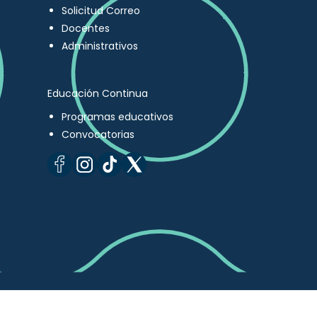
Solicitud Correo
Docentes
Administrativos
Educación Continua
Programas educativos
Convocatorias