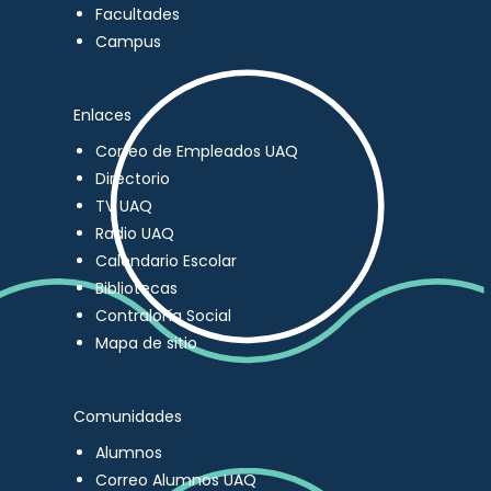
Facultades
Campus
Enlaces
Correo de Empleados UAQ
Directorio
TV UAQ
Radio UAQ
Calendario Escolar
Bibliotecas
Contraloría Social
Mapa de sitio
Comunidades
Alumnos
Correo Alumnos UAQ