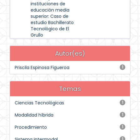
instituciones de
educación media
superior: Caso de
estudio Bachillerato
Tecnológico de El
Grullo
Autor(es)
Priscila Espinosa Figueroa
1
Temas
Ciencias Tecnológicas
1
Modalidad híbrida
1
Procedimiento
1
Sistema intermodal
1