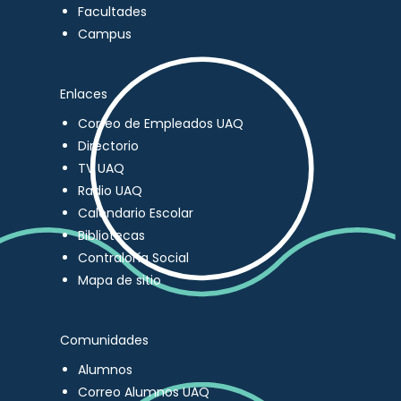
Facultades
Campus
Enlaces
Correo de Empleados UAQ
Directorio
TV UAQ
Radio UAQ
Calendario Escolar
Bibliotecas
Contraloría Social
Mapa de sitio
Comunidades
Alumnos
Correo Alumnos UAQ