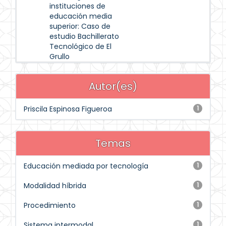
instituciones de
educación media
superior: Caso de
estudio Bachillerato
Tecnológico de El
Grullo
Autor(es)
Priscila Espinosa Figueroa
1
Temas
Educación mediada por tecnología
1
Modalidad híbrida
1
Procedimiento
1
Sistema intermodal
1