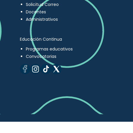
Solicitud Correo
Docentes
Administrativos
Educación Continua
Programas educativos
Convocatorias