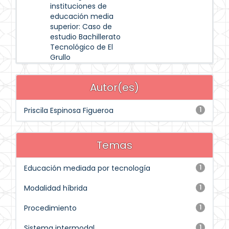
instituciones de
educación media
superior: Caso de
estudio Bachillerato
Tecnológico de El
Grullo
Autor(es)
Priscila Espinosa Figueroa
1
Temas
Educación mediada por tecnología
1
Modalidad híbrida
1
Procedimiento
1
Sistema intermodal
1