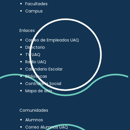
Facultades
Campus
Enlaces
Correo de Empleados UAQ
Directorio
TV UAQ
Radio UAQ
Calendario Escolar
Bibliotecas
Contraloría Social
Mapa de sitio
Comunidades
Alumnos
Correo Alumnos UAQ