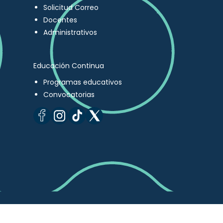
Solicitud Correo
Docentes
Administrativos
Educación Continua
Programas educativos
Convocatorias