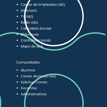
Correo de Empleados UAQ
Directorio
TV UAQ
Radio UAQ
Calendario Escolar
Bibliotecas
Contraloría Social
Mapa de sitio
Comunidades
Alumnos
Correo Alumnos UAQ
Solicitud Correo
Docentes
Administrativos