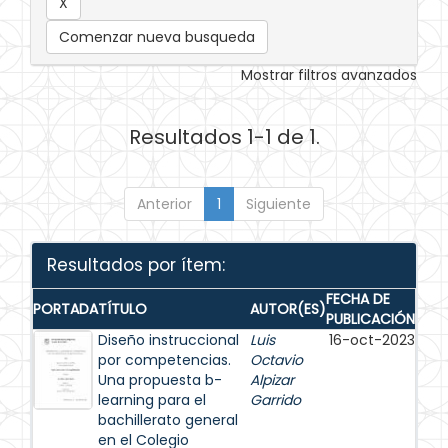
Comenzar nueva busqueda
Mostrar filtros avanzados
Resultados 1-1 de 1.
Anterior
1
Siguiente
Resultados por ítem:
FECHA DE
PORTADA
TÍTULO
AUTOR(ES)
PUBLICACIÓN
Diseño instruccional
Luis
16-oct-2023
por competencias.
Octavio
Una propuesta b-
Alpizar
learning para el
Garrido
bachillerato general
en el Colegio