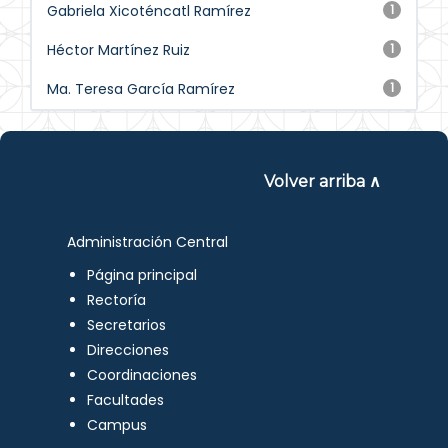
Gabriela Xicoténcatl Ramírez
1
Héctor Martínez Ruiz
1
Ma. Teresa García Ramírez
1
Volver arriba ∧
Administración Central
Página principal
Rectoría
Secretarios
Direcciones
Coordinaciones
Facultades
Campus