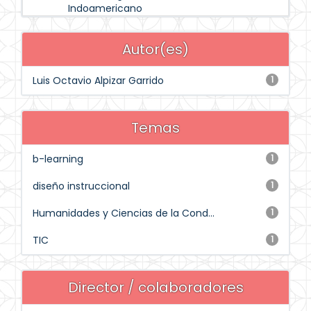
Indoamericano
Autor(es)
Luis Octavio Alpizar Garrido
1
Temas
b-learning
1
diseño instruccional
1
Humanidades y Ciencias de la Cond...
1
TIC
1
Director / colaboradores