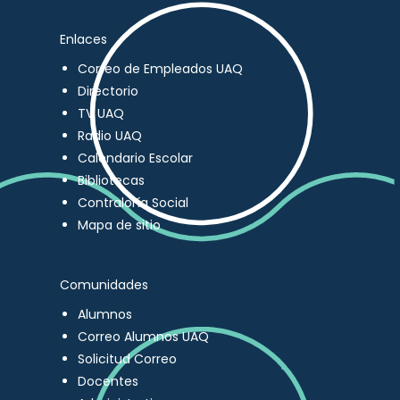
Enlaces
Correo de Empleados UAQ
Directorio
TV UAQ
Radio UAQ
Calendario Escolar
Bibliotecas
Contraloría Social
Mapa de sitio
Comunidades
Alumnos
Correo Alumnos UAQ
Solicitud Correo
Docentes