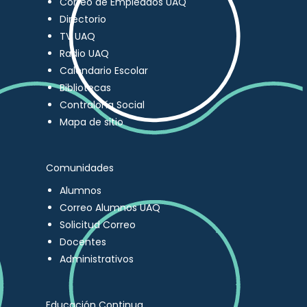
Correo de Empleados UAQ
Directorio
TV UAQ
Radio UAQ
Calendario Escolar
Bibliotecas
Contraloría Social
Mapa de sitio
Comunidades
Alumnos
Correo Alumnos UAQ
Solicitud Correo
Docentes
Administrativos
Educación Continua