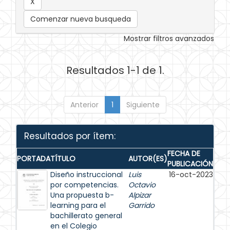
Comenzar nueva busqueda
Mostrar filtros avanzados
Resultados 1-1 de 1.
Anterior
1
Siguiente
Resultados por ítem:
FECHA DE
PORTADA
TÍTULO
AUTOR(ES)
PUBLICACIÓN
Diseño instruccional
Luis
16-oct-2023
por competencias.
Octavio
Una propuesta b-
Alpizar
learning para el
Garrido
bachillerato general
en el Colegio