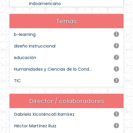
Indoamericano
Temas
b-learning
1
diseño instruccional
1
educación
1
Humanidades y Ciencias de la Cond...
1
TIC
1
Director / colaboradores
Gabriela Xicoténcatl Ramírez
1
Héctor Martínez Ruiz
1