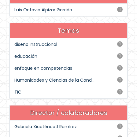
Luis Octavio Alpizar Garrido
1
Temas
diseño instruccional
1
educación
1
enfoque en competencias
1
Humanidades y Ciencias de la Cond...
1
TIC
1
Director / colaboradores
Gabriela Xicoténcatl Ramírez
1