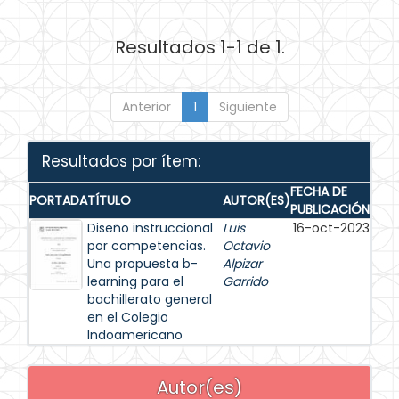
Resultados 1-1 de 1.
Anterior
1
Siguiente
Resultados por ítem:
FECHA DE
PORTADA
TÍTULO
AUTOR(ES)
PUBLICACIÓN
Diseño instruccional
Luis
16-oct-2023
por competencias.
Octavio
Una propuesta b-
Alpizar
learning para el
Garrido
bachillerato general
en el Colegio
Indoamericano
Autor(es)