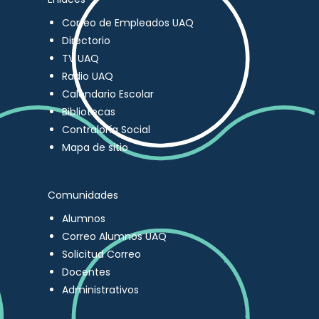
Correo de Empleados UAQ
Directorio
TV UAQ
Radio UAQ
Calendario Escolar
Bibliotecas
Contraloría Social
Mapa de sitio
Comunidades
Alumnos
Correo Alumnos UAQ
Solicitud Correo
Docentes
Administrativos