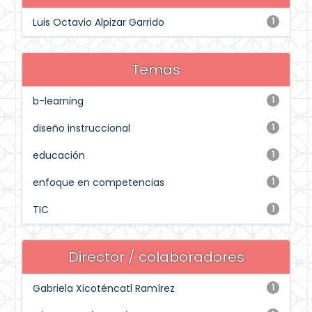
Luis Octavio Alpizar Garrido
1
Temas
b-learning
1
diseño instruccional
1
educación
1
enfoque en competencias
1
TIC
1
Director / colaboradores
Gabriela Xicoténcatl Ramírez
1