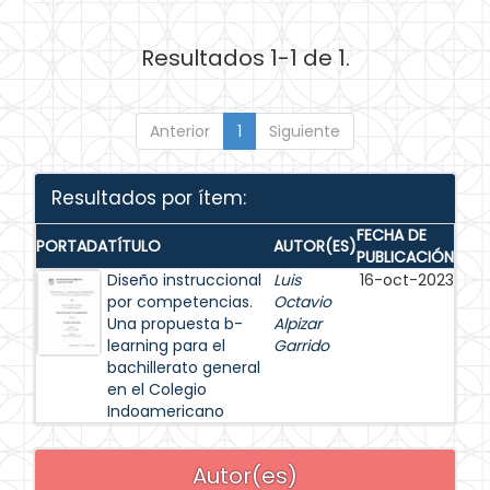
Resultados 1-1 de 1.
Anterior
1
Siguiente
Resultados por ítem:
FECHA DE
PORTADA
TÍTULO
AUTOR(ES)
PUBLICACIÓN
Diseño instruccional
Luis
16-oct-2023
por competencias.
Octavio
Una propuesta b-
Alpizar
learning para el
Garrido
bachillerato general
en el Colegio
Indoamericano
Autor(es)