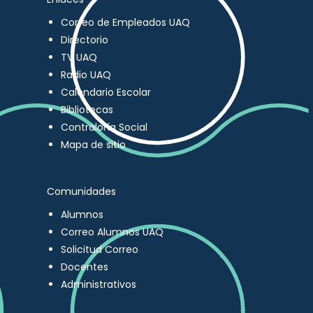
Correo de Empleados UAQ
Directorio
TV UAQ
Radio UAQ
Calendario Escolar
Bibliotecas
Contraloría Social
Mapa de sitio
Comunidades
Alumnos
Correo Alumnos UAQ
Solicitud Correo
Docentes
Administrativos