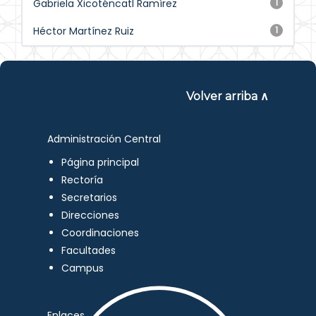
Gabriela Xicoténcatl Ramírez
1
Héctor Martínez Ruiz
1
Volver arriba ∧
Administración Central
Página principal
Rectoría
Secretarios
Direcciones
Coordinaciones
Facultades
Campus
Enlaces