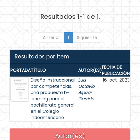
Resultados 1-1 de 1.
Anterior
1
Siguiente
Resultados por ítem:
FECHA DE
PORTADA
TÍTULO
AUTOR(ES)
PUBLICACIÓN
Diseño instruccional
Luis
16-oct-2023
por competencias.
Octavio
Una propuesta b-
Alpizar
learning para el
Garrido
bachillerato general
en el Colegio
Indoamericano
Autor(es)