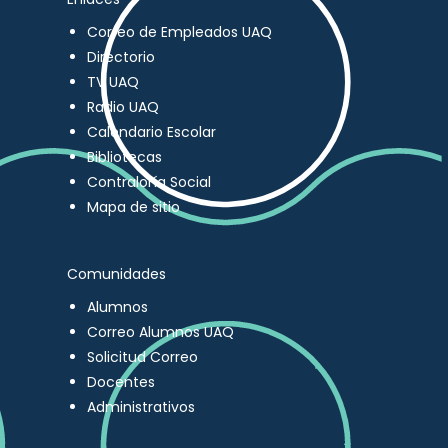
Correo de Empleados UAQ
Directorio
TV UAQ
Radio UAQ
Calendario Escolar
Bibliotecas
Contraloría Social
Mapa de sitio
Comunidades
Alumnos
Correo Alumnos UAQ
Solicitud Correo
Docentes
Administrativos