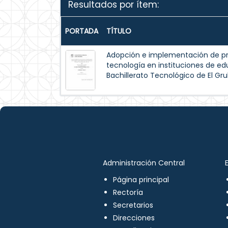
Resultados por ítem:
PORTADA
TÍTULO
Adopción e implementación de pr
tecnología en instituciones de e
Bachillerato Tecnológico de El Gru
Administración Central
Página principal
Rectoría
Secretarios
Direcciones