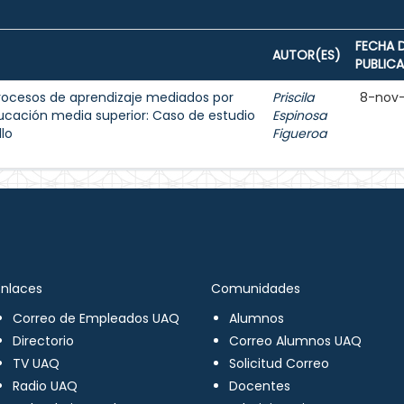
FECHA 
AUTOR(ES)
PUBLIC
ocesos de aprendizaje mediados por
Priscila
8-nov
ducación media superior: Caso de estudio
Espinosa
llo
Figueroa
Enlaces
Comunidades
Correo de Empleados UAQ
Alumnos
Directorio
Correo Alumnos UAQ
TV UAQ
Solicitud Correo
Radio UAQ
Docentes