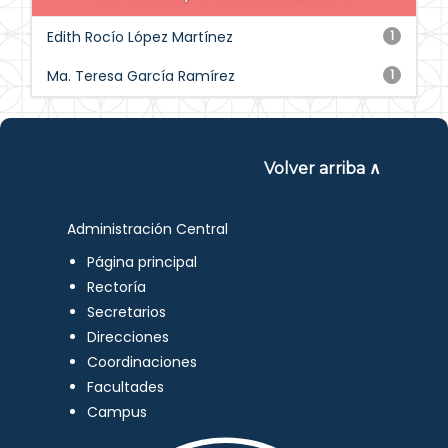
Edith Rocío López Martínez
1
Ma. Teresa García Ramírez
1
Volver arriba ∧
Administración Central
Página principal
Rectoría
Secretarios
Direcciones
Coordinaciones
Facultades
Campus