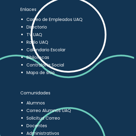
Enlaces
Correo de Empleados UAQ
Directorio
TV UAQ
Radio UAQ
Calendario Escolar
Bibliotecas
Contraloría Social
Mapa de sitio
Comunidades
Alumnos
Correo Alumnos UAQ
Solicitud Correo
Docentes
Administrativos