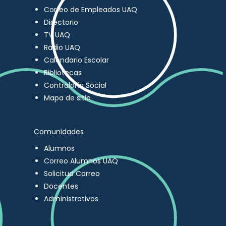
Correo de Empleados UAQ
Directorio
TV UAQ
Radio UAQ
Calendario Escolar
Bibliotecas
Contraloría Social
Mapa de sitio
Comunidades
Alumnos
Correo Alumnos UAQ
Solicitud Correo
Docentes
Administrativos