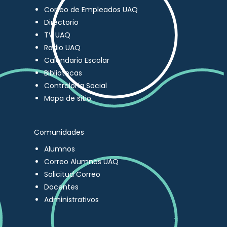
Correo de Empleados UAQ
Directorio
TV UAQ
Radio UAQ
Calendario Escolar
Bibliotecas
Contraloría Social
Mapa de sitio
Comunidades
Alumnos
Correo Alumnos UAQ
Solicitud Correo
Docentes
Administrativos