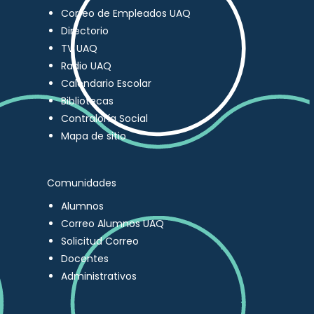
Correo de Empleados UAQ
Directorio
TV UAQ
Radio UAQ
Calendario Escolar
Bibliotecas
Contraloría Social
Mapa de sitio
Comunidades
Alumnos
Correo Alumnos UAQ
Solicitud Correo
Docentes
Administrativos