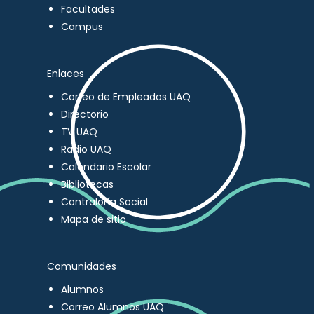
Facultades
Campus
Enlaces
Correo de Empleados UAQ
Directorio
TV UAQ
Radio UAQ
Calendario Escolar
Bibliotecas
Contraloría Social
Mapa de sitio
Comunidades
Alumnos
Correo Alumnos UAQ