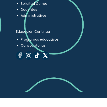
Solicitud Correo
Docentes
Administrativos
Educación Continua
Programas educativos
Convocatorias