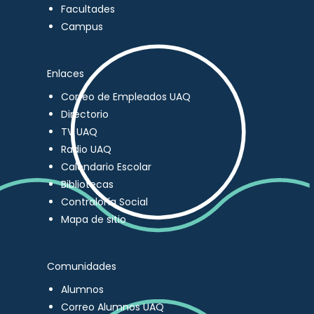
Facultades
Campus
Enlaces
Correo de Empleados UAQ
Directorio
TV UAQ
Radio UAQ
Calendario Escolar
Bibliotecas
Contraloría Social
Mapa de sitio
Comunidades
Alumnos
Correo Alumnos UAQ