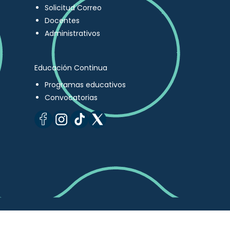
Solicitud Correo
Docentes
Administrativos
Educación Continua
Programas educativos
Convocatorias