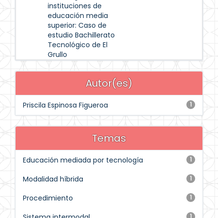
instituciones de
educación media
superior: Caso de
estudio Bachillerato
Tecnológico de El
Grullo
Autor(es)
Priscila Espinosa Figueroa
1
Temas
Educación mediada por tecnología
1
Modalidad híbrida
1
Procedimiento
1
Sistema intermodal
1