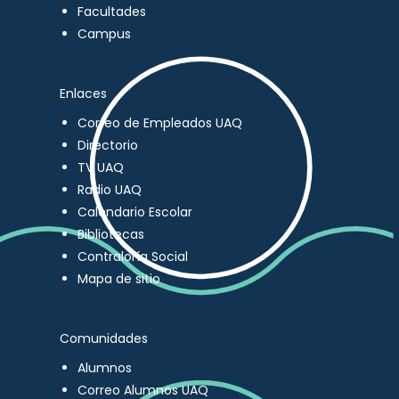
Facultades
Campus
Enlaces
Correo de Empleados UAQ
Directorio
TV UAQ
Radio UAQ
Calendario Escolar
Bibliotecas
Contraloría Social
Mapa de sitio
Comunidades
Alumnos
Correo Alumnos UAQ