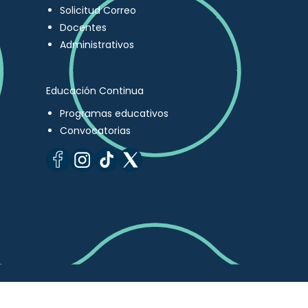
Solicitud Correo
Docentes
Administrativos
Educación Continua
Programas educativos
Convocatorias