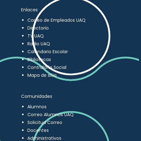
Enlaces
Correo de Empleados UAQ
Directorio
TV UAQ
Radio UAQ
Calendario Escolar
Bibliotecas
Contraloría Social
Mapa de sitio
Comunidades
Alumnos
Correo Alumnos UAQ
Solicitud Correo
Docentes
Administrativos