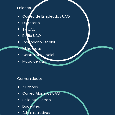
Enlaces
Correo de Empleados UAQ
Directorio
TV UAQ
Radio UAQ
Calendario Escolar
Bibliotecas
Contraloría Social
Mapa de sitio
Comunidades
Alumnos
Correo Alumnos UAQ
Solicitud Correo
Docentes
Administrativos