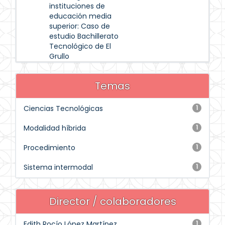
instituciones de
educación media
superior: Caso de
estudio Bachillerato
Tecnológico de El
Grullo
Temas
Ciencias Tecnológicas
1
Modalidad híbrida
1
Procedimiento
1
Sistema intermodal
1
Director / colaboradores
Edith Rocío López Martínez
1