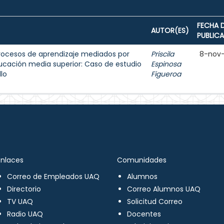
FECHA 
AUTOR(ES)
PUBLIC
ocesos de aprendizaje mediados por
Priscila
8-nov
ducación media superior: Caso de estudio
Espinosa
llo
Figueroa
Enlaces
Comunidades
Correo de Empleados UAQ
Alumnos
Directorio
Correo Alumnos UAQ
TV UAQ
Solicitud Correo
Radio UAQ
Docentes