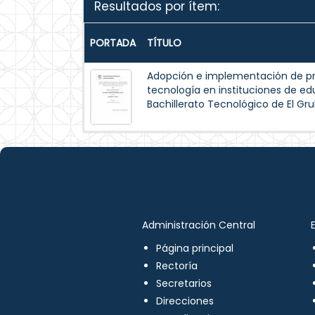
Resultados por ítem:
PORTADA
TÍTULO
Adopción e implementación de pr
tecnología en instituciones de e
Bachillerato Tecnológico de El Gru
Administración Central
Página principal
Rectoría
Secretarios
Direcciones