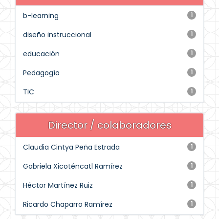
b-learning
1
diseño instruccional
1
educación
1
Pedagogía
1
TIC
1
Director / colaboradores
Claudia Cintya Peña Estrada
1
Gabriela Xicoténcatl Ramírez
1
Héctor Martínez Ruiz
1
Ricardo Chaparro Ramírez
1