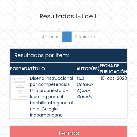
Resultados 1-1 de 1.
Anterior
1
Siguiente
Resultados por ítem:
FECHA DE
PORTADA
TÍTULO
AUTOR(ES)
PUBLICACIÓN
Diseño instruccional
Luis
16-oct-2023
por competencias.
Octavio
Una propuesta b-
Alpizar
learning para el
Garrido
bachillerato general
en el Colegio
Indoamericano
Temas