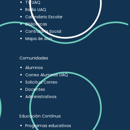
TV UAQ
Radio UAQ
Calendario Escolar
Bibliotecas
Contraloría Social
Mapa de sitio
Comunidades
Alumnos
Correo Alumnos UAQ
Solicitud Correo
Docentes
Administrativos
Educación Continua
Programas educativos