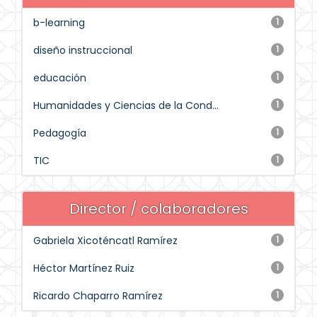
b-learning
1
diseño instruccional
1
educación
1
Humanidades y Ciencias de la Cond...
1
Pedagogía
1
TIC
1
Director / colaboradores
Gabriela Xicoténcatl Ramírez
1
Héctor Martínez Ruiz
1
Ricardo Chaparro Ramírez
1