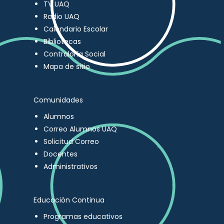
TV UAQ
Radio UAQ
Calendario Escolar
Bibliotecas
Contraloría Social
Mapa de sitio
Comunidades
Alumnos
Correo Alumnos UAQ
Solicitud Correo
Docentes
Administrativos
Educación Continua
Programas educativos