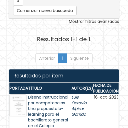
Comenzar nueva busqueda
Mostrar filtros avanzados
Resultados 1-1 de 1.
Anterior
1
Siguiente
Resultados por ítem:
FECHA DE
PORTADA
TÍTULO
AUTOR(ES)
PUBLICACIÓN
Diseño instruccional
Luis
16-oct-2023
por competencias.
Octavio
Una propuesta b-
Alpizar
learning para el
Garrido
bachillerato general
en el Colegio