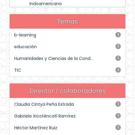
Indoamericano
Temas
b-learning
1
educación
1
Humanidades y Ciencias de la Cond...
1
TIC
1
Director / colaboradores
Claudia Cintya Peña Estrada
1
Gabriela Xicoténcatl Ramírez
1
Héctor Martínez Ruiz
1