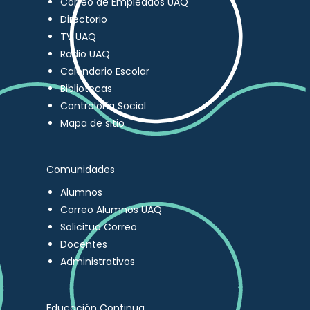
Correo de Empleados UAQ
Directorio
TV UAQ
Radio UAQ
Calendario Escolar
Bibliotecas
Contraloría Social
Mapa de sitio
Comunidades
Alumnos
Correo Alumnos UAQ
Solicitud Correo
Docentes
Administrativos
Educación Continua