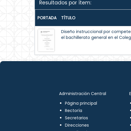
Resultados por ítem:
PORTADA
TÍTULO
Diseño instruccional por compete
el bachillerato general en el Col
Administración Central
Página principal
Rectoría
Secretarios
Direcciones