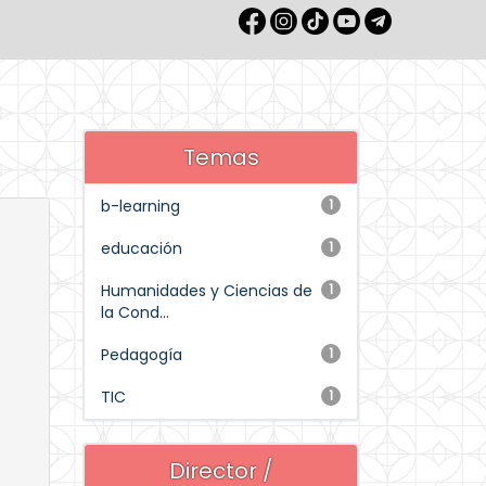
Temas
b-learning
1
educación
1
Humanidades y Ciencias de
1
la Cond...
Pedagogía
1
TIC
1
Director /