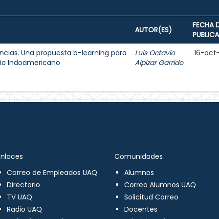
FECHA 
AUTOR(ES)
PUBLIC
ncias. Una propuesta b-learning para
Luis Octavio
16-oct
egio Indoamericano
Alpizar Garrido
Enlaces
Comunidades
Correo de Empleados UAQ
Alumnos
Directorio
Correo Alumnos UAQ
TV UAQ
Solicitud Correo
Radio UAQ
Docentes