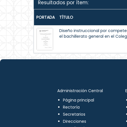
Resultados por ítem:
PORTADA
TÍTULO
Diseño instruccional por compete
el bachillerato general en el Col
Administración Central
Página principal
Rectoría
Secretarios
Direcciones