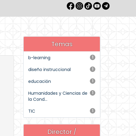
Temas
b-learning
1
diseño instruccional
1
educación
1
Humanidades y Ciencias de
1
la Cond...
TIC
1
Director /