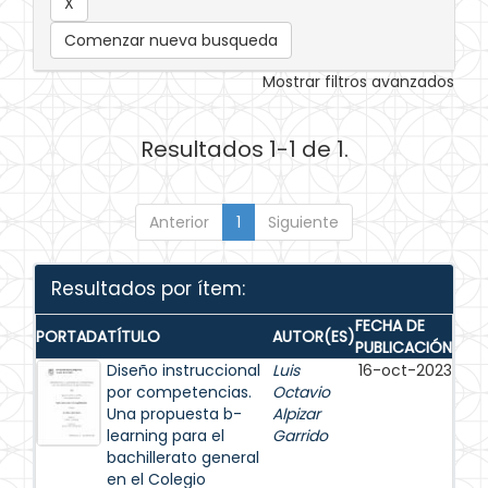
Comenzar nueva busqueda
Mostrar filtros avanzados
Resultados 1-1 de 1.
Anterior
1
Siguiente
Resultados por ítem:
FECHA DE
PORTADA
TÍTULO
AUTOR(ES)
PUBLICACIÓN
Diseño instruccional
Luis
16-oct-2023
por competencias.
Octavio
Una propuesta b-
Alpizar
learning para el
Garrido
bachillerato general
en el Colegio