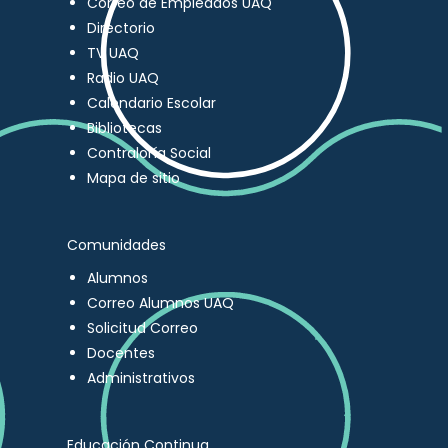
Correo de Empleados UAQ
Directorio
TV UAQ
Radio UAQ
Calendario Escolar
Bibliotecas
Contraloría Social
Mapa de sitio
Comunidades
Alumnos
Correo Alumnos UAQ
Solicitud Correo
Docentes
Administrativos
Educación Continua