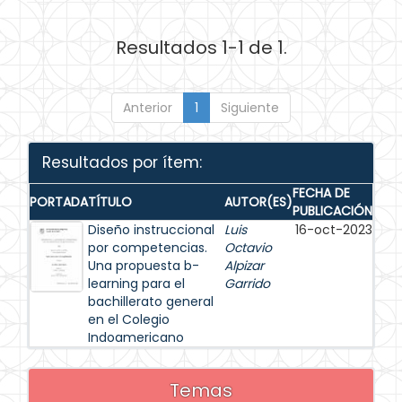
Resultados 1-1 de 1.
Anterior
1
Siguiente
Resultados por ítem:
FECHA DE
PORTADA
TÍTULO
AUTOR(ES)
PUBLICACIÓN
Diseño instruccional
Luis
16-oct-2023
por competencias.
Octavio
Una propuesta b-
Alpizar
learning para el
Garrido
bachillerato general
en el Colegio
Indoamericano
Temas