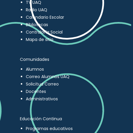
TV UAQ
Radio UAQ
Calendario Escolar
Bibliotecas
Contraloría Social
Mapa de sitio
Comunidades
Alumnos
Correo Alumnos UAQ
Solicitud Correo
Docentes
Administrativos
Educación Continua
Programas educativos