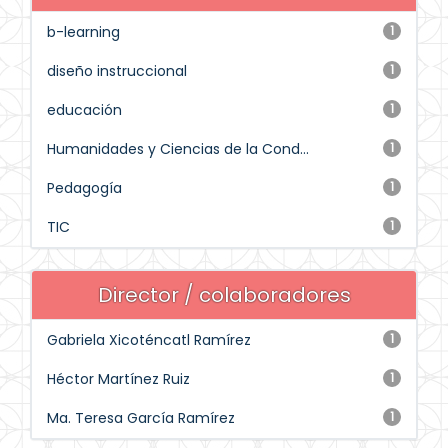
b-learning
1
diseño instruccional
1
educación
1
Humanidades y Ciencias de la Cond...
1
Pedagogía
1
TIC
1
Director / colaboradores
Gabriela Xicoténcatl Ramírez
1
Héctor Martínez Ruiz
1
Ma. Teresa García Ramírez
1