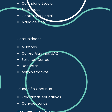
Calendario Escolar
Bibliotecas
Contraloría Social
Mapa de sitio
Comunidades
Alumnos
Correo Alumnos UAQ
Solicitud Correo
Docentes
Administrativos
Educación Continua
Programas educativos
Convocatorias