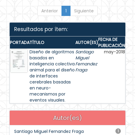
Anterior
1
Siguiente
Resultados por ítem:
FECHA DE
PORTADA
TÍTULO
AUTOR(ES)
PUBLICACIÓN
Diseño de algoritmos
Santiago
may-2018
basados en
Miguel
inteligencia colectiva
Fernandez
animal para el diseño
Fraga
de interfaces
cerebrales basadas
en neuro-
mecanismos por
eventos visuales.
Autor(es)
Santiago Miguel Fernandez Fraga
1