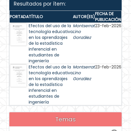
Resultados por ítem:
FECHA DE
PORTADA
TÍTULO
AUTOR(ES)
PUBLICACIÓN
Efectos del uso de la
Montserrat
23-feb-2026
tecnología educativa
Lino
en los aprendizajes
González
de la estadística
inferencial en
estudiantes de
ingeniería
Efectos del uso de la
Montserrat
23-feb-2026
tecnología educativa
Lino
en los aprendizajes
González
de la estadística
inferencial en
estudiantes de
ingeniería
Temas