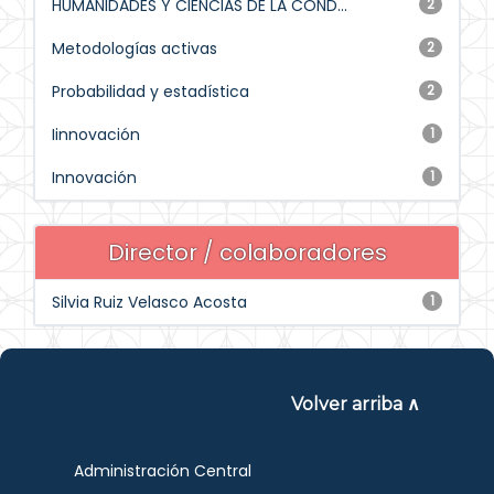
HUMANIDADES Y CIENCIAS DE LA COND...
2
Metodologías activas
2
Probabilidad y estadística
2
Iinnovación
1
Innovación
1
Director / colaboradores
Silvia Ruiz Velasco Acosta
1
Volver arriba ∧
Administración Central