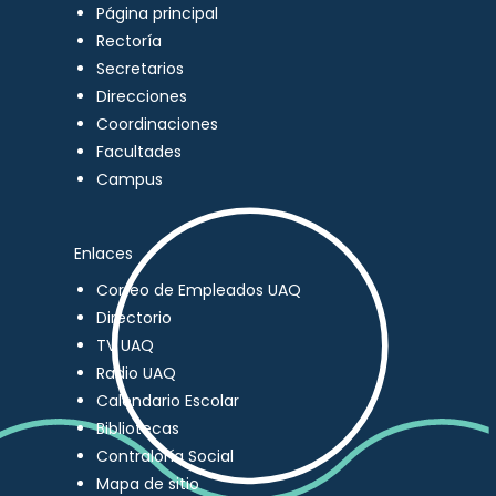
Página principal
Rectoría
Secretarios
Direcciones
Coordinaciones
Facultades
Campus
Enlaces
Correo de Empleados UAQ
Directorio
TV UAQ
Radio UAQ
Calendario Escolar
Bibliotecas
Contraloría Social
Mapa de sitio