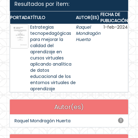
Resultados por ítem:
FECHA DE
PORTADA
TÍTULO
AUTOR(ES)
PUBLICACIÓN
Estrategias
Raquel
1-feb-2024
tecnopedagógicas
Mondragón
para mejorar la
Huerta
calidad del
aprendizaje en
cursos virtuales
aplicando analítica
de datos
educacional de los
entornos virtuales de
aprendizaje
Autor(es)
Raquel Mondragón Huerta
1