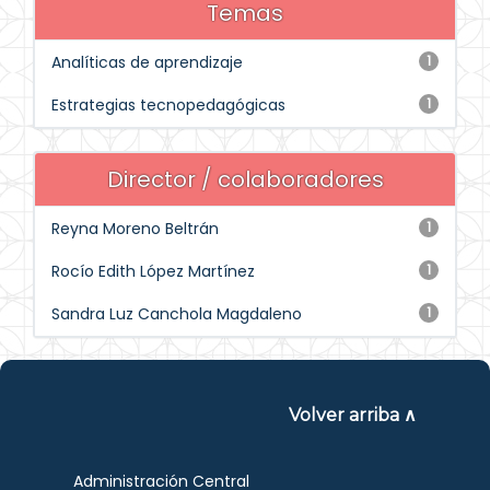
Temas
Analíticas de aprendizaje
1
Estrategias tecnopedagógicas
1
Director / colaboradores
Reyna Moreno Beltrán
1
Rocío Edith López Martínez
1
Sandra Luz Canchola Magdaleno
1
Volver arriba ∧
Administración Central