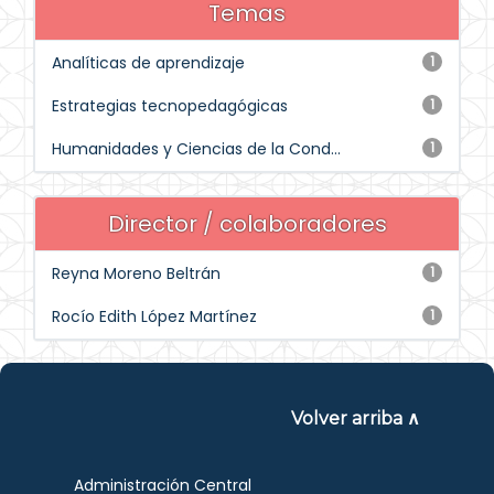
Temas
Analíticas de aprendizaje
1
Estrategias tecnopedagógicas
1
Humanidades y Ciencias de la Cond...
1
Director / colaboradores
Reyna Moreno Beltrán
1
Rocío Edith López Martínez
1
Volver arriba ∧
Administración Central