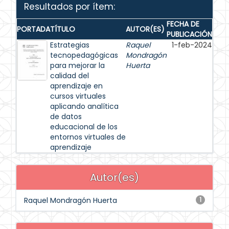
Resultados por ítem:
FECHA DE
PORTADA
TÍTULO
AUTOR(ES)
PUBLICACIÓN
Estrategias
Raquel
1-feb-2024
tecnopedagógicas
Mondragón
para mejorar la
Huerta
calidad del
aprendizaje en
cursos virtuales
aplicando analítica
de datos
educacional de los
entornos virtuales de
aprendizaje
Autor(es)
Raquel Mondragón Huerta
1