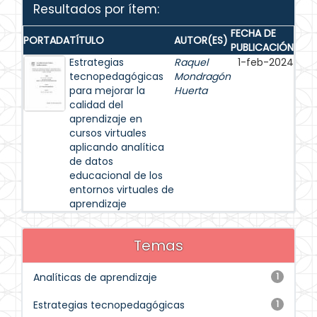
Resultados por ítem:
FECHA DE
PORTADA
TÍTULO
AUTOR(ES)
PUBLICACIÓN
Estrategias
Raquel
1-feb-2024
tecnopedagógicas
Mondragón
para mejorar la
Huerta
calidad del
aprendizaje en
cursos virtuales
aplicando analítica
de datos
educacional de los
entornos virtuales de
aprendizaje
Temas
Analíticas de aprendizaje
1
Estrategias tecnopedagógicas
1