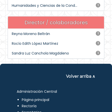
Humanidades y Ciencias de la Cond...
1
Director / colaboradores
Reyna Moreno Beltrán
1
Rocío Edith López Martínez
1
Sandra Luz Canchola Magdaleno
1
Volver arriba ∧
Administración Central
Página principal
Rectoría