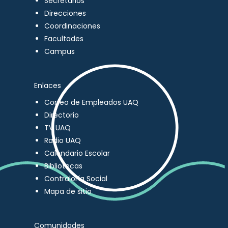
Secretarios
Direcciones
Coordinaciones
Facultades
Campus
Enlaces
Correo de Empleados UAQ
Directorio
TV UAQ
Radio UAQ
Calendario Escolar
Bibliotecas
Contraloría Social
Mapa de sitio
Comunidades