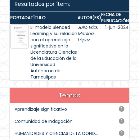
Resultados por ítem:
FECHA DE
PORTADA
TÍTULO
AUTOR(ES)
PUBLICACIÓN
El modelo Blended
Julio Erick
1-jun-2024
Learning y su relación
Medina
con el aprendizaje
López
significativo en la
Licenciatura Ciencias
de la Educación de la
Universidad
Autónoma de
Tamaulipas
Temas
Aprendizaje significativo
1
Comunidad de Indagación
1
HUMANIDADES Y CIENCIAS DE LA COND...
1