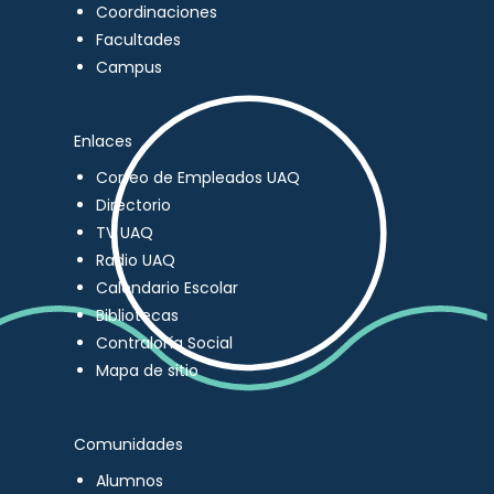
Coordinaciones
Facultades
Campus
Enlaces
Correo de Empleados UAQ
Directorio
TV UAQ
Radio UAQ
Calendario Escolar
Bibliotecas
Contraloría Social
Mapa de sitio
Comunidades
Alumnos