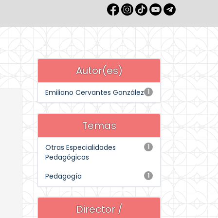
Autor(es)
Emiliano Cervantes González
1
Temas
Otras Especialidades
1
Pedagógicas
Pedagogía
1
Director /