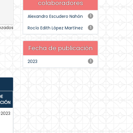
colaboradores
Alexandro Escudero Nahón
1
anzados
Rocío Edith López Martínez
1
Fecha de publicación
2023
1
DE
ACIÓN
-2023