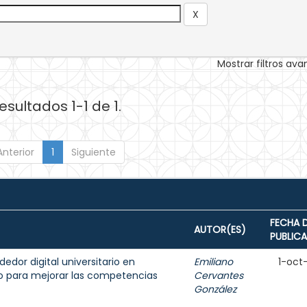
Mostrar filtros av
esultados 1-1 de 1.
Anterior
1
Siguiente
FECHA 
AUTOR(ES)
PUBLIC
dor digital universitario en
Emiliano
1-oct
do para mejorar las competencias
Cervantes
González