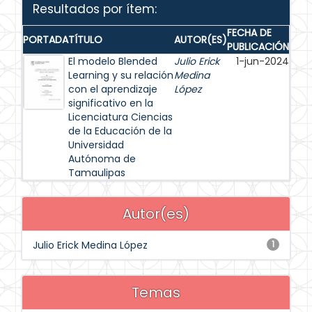
Resultados por ítem:
FECHA DE
PORTADA
TÍTULO
AUTOR(ES)
PUBLICACIÓN
El modelo Blended
Julio Erick
1-jun-2024
Learning y su relación
Medina
con el aprendizaje
López
significativo en la
Licenciatura Ciencias
de la Educación de la
Universidad
Autónoma de
Tamaulipas
Autor(es)
Julio Erick Medina López
1
Temas