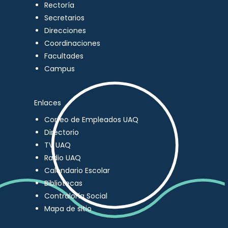
Rectoría
Secretarios
Direcciones
Coordinaciones
Facultades
Campus
Enlaces
Correo de Empleados UAQ
Directorio
TV UAQ
Radio UAQ
Calendario Escolar
Bibliotecas
Contraloría Social
Mapa de sitio