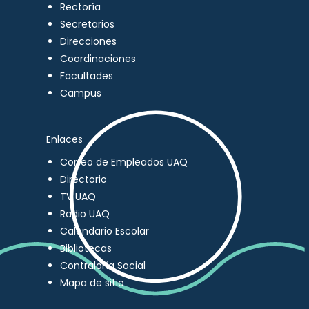
Rectoría
Secretarios
Direcciones
Coordinaciones
Facultades
Campus
Enlaces
Correo de Empleados UAQ
Directorio
TV UAQ
Radio UAQ
Calendario Escolar
Bibliotecas
Contraloría Social
Mapa de sitio