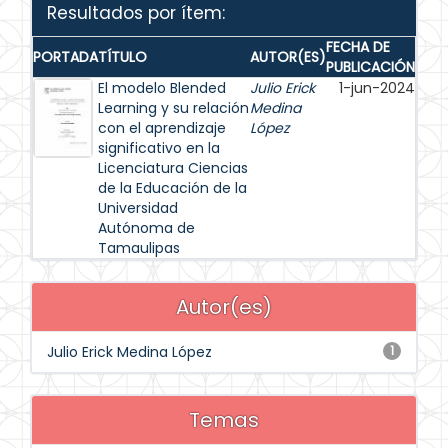
Resultados por ítem:
FECHA DE
PORTADA
TÍTULO
AUTOR(ES)
PUBLICACIÓN
El modelo Blended
Julio Erick
1-jun-2024
Learning y su relación
Medina
con el aprendizaje
López
significativo en la
Licenciatura Ciencias
de la Educación de la
Universidad
Autónoma de
Tamaulipas
Autor(es)
Julio Erick Medina López
1
Temas