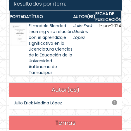
Resultados por ítem:
FECHA DE
PORTADA
TÍTULO
AUTOR(ES)
PUBLICACIÓN
El modelo Blended
Julio Erick
1-jun-2024
Learning y su relación
Medina
con el aprendizaje
López
significativo en la
Licenciatura Ciencias
de la Educación de la
Universidad
Autónoma de
Tamaulipas
Autor(es)
Julio Erick Medina López
1
Temas