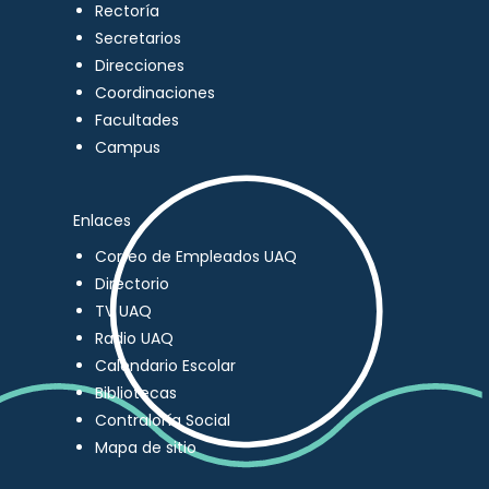
Rectoría
Secretarios
Direcciones
Coordinaciones
Facultades
Campus
Enlaces
Correo de Empleados UAQ
Directorio
TV UAQ
Radio UAQ
Calendario Escolar
Bibliotecas
Contraloría Social
Mapa de sitio