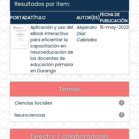
Resultados por ítem:
FECHA DE
PORTADA
TÍTULO
AUTOR(ES)
PUBLICACIÓN
Aplicación y uso del
Alejandro
15-may-2023
eBook interactivo
Díaz
para eficientar la
Cabriales
capacitación en
neuroeducación de
los docentes de
educación primaria
en Durango
Temas
Ciencias Sociales
1
Neurociencias
1
Director / colaboradores