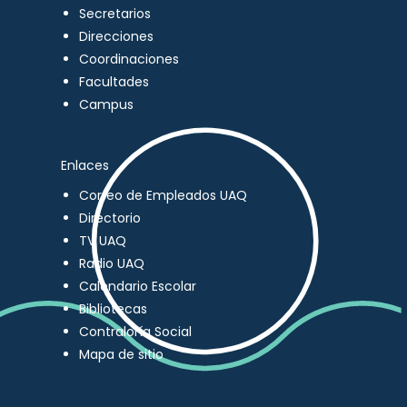
Secretarios
Direcciones
Coordinaciones
Facultades
Campus
Enlaces
Correo de Empleados UAQ
Directorio
TV UAQ
Radio UAQ
Calendario Escolar
Bibliotecas
Contraloría Social
Mapa de sitio