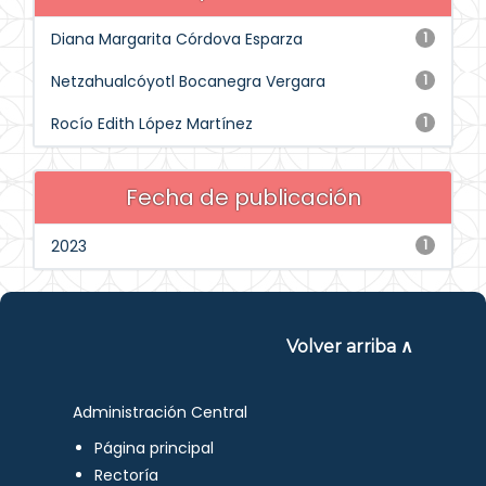
Diana Margarita Córdova Esparza
1
Netzahualcóyotl Bocanegra Vergara
1
Rocío Edith López Martínez
1
Fecha de publicación
2023
1
Volver arriba ∧
Administración Central
Página principal
Rectoría