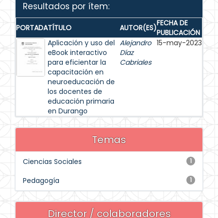
Resultados por ítem:
FECHA DE
PORTADA
TÍTULO
AUTOR(ES)
PUBLICACIÓN
Aplicación y uso del
Alejandro
15-may-2023
eBook interactivo
Díaz
para eficientar la
Cabriales
capacitación en
neuroeducación de
los docentes de
educación primaria
en Durango
Temas
Ciencias Sociales
1
Pedagogía
1
Director / colaboradores