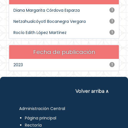
Diana Margarita Córdova Esparza
1
Netzahualcóyotl Bocanegra Vergara
1
Rocío Edith López Martínez
1
Fecha de publicación
2023
1
Volver arriba ∧
Administración Central
Página principal
Rectoría