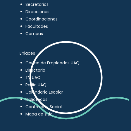
Secretarios
Direcciones
Coordinaciones
Facultades
Campus
Enlaces
Correo de Empleados UAQ
Directorio
TV UAQ
Radio UAQ
Calendario Escolar
Bibliotecas
Contraloría Social
Mapa de sitio