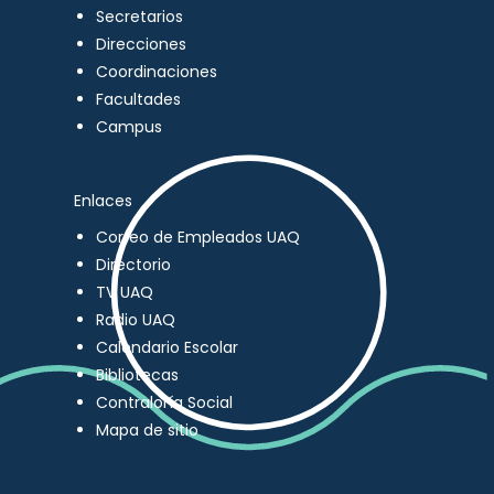
Secretarios
Direcciones
Coordinaciones
Facultades
Campus
Enlaces
Correo de Empleados UAQ
Directorio
TV UAQ
Radio UAQ
Calendario Escolar
Bibliotecas
Contraloría Social
Mapa de sitio