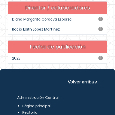
Director / colaboradores
Diana Margarita Córdova Esparza
1
Rocío Edith López Martínez
1
Fecha de publicación
2023
1
Volver arriba ∧
Administración Central
Página principal
Rectoría