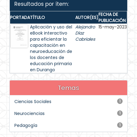
Resultados por ítem:
FECHA DE
PORTADA
TÍTULO
AUTOR(ES)
PUBLICACIÓN
Aplicación y uso del
Alejandro
15-may-2023
eBook interactivo
Díaz
para eficientar la
Cabriales
capacitación en
neuroeducación de
los docentes de
educación primaria
en Durango
Temas
Ciencias Sociales
1
Neurociencias
1
Pedagogía
1