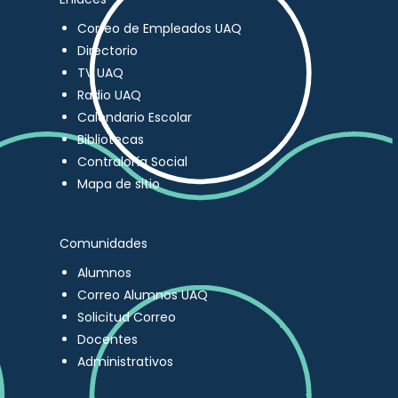
Correo de Empleados UAQ
Directorio
TV UAQ
Radio UAQ
Calendario Escolar
Bibliotecas
Contraloría Social
Mapa de sitio
Comunidades
Alumnos
Correo Alumnos UAQ
Solicitud Correo
Docentes
Administrativos