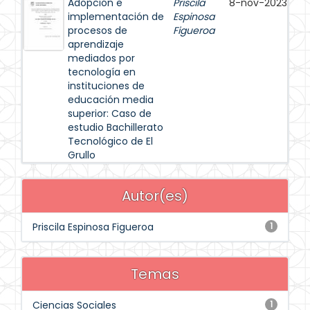
Adopción e
Priscila
8-nov-2023
implementación de
Espinosa
procesos de
Figueroa
aprendizaje
mediados por
tecnología en
instituciones de
educación media
superior: Caso de
estudio Bachillerato
Tecnológico de El
Grullo
Autor(es)
Priscila Espinosa Figueroa
1
Temas
Ciencias Sociales
1