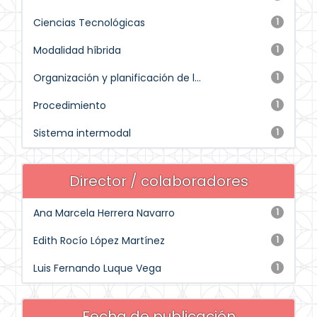
Ciencias Tecnológicas
1
Modalidad híbrida
1
Organización y planificación de l...
1
Procedimiento
1
Sistema intermodal
1
Director / colaboradores
Ana Marcela Herrera Navarro
1
Edith Rocío López Martínez
1
Luis Fernando Luque Vega
1
Fecha de publicación