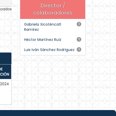
Director /
anzados
colaboradores
Gabriela Xicoténcatl
1
Ramírez
Héctor Martínez Ruíz
1
Luis Iván Sánchez Rodríguez
1
DE
ACIÓN
-2024