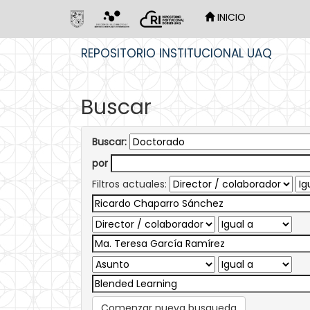
INICIO
Skip
REPOSITORIO INSTITUCIONAL UAQ
navigation
Buscar
Buscar:
por
Filtros actuales:
Comenzar nueva busqueda