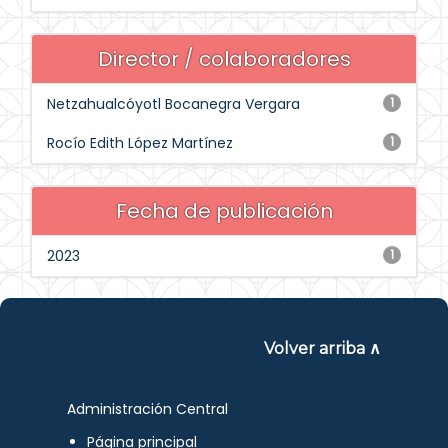
Director / colaboradores
Netzahualcóyotl Bocanegra Vergara
1
Rocío Edith López Martínez
1
Fecha de publicación
2023
1
Volver arriba ∧
Administración Central
Página principal