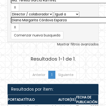
Comenzar nueva busqueda
Mostrar filtros avanzados
Resultados 1-1 de 1.
Anterior
1
Siguiente
Resultados por ítem:
FECHA DE
PORTADA
TÍTULO
AUTOR(ES)
PUBLICACIÓN