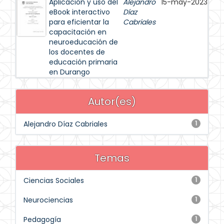
Aplicación y uso del
Alejandro
15-may-2023
eBook interactivo
Díaz
para eficientar la
Cabriales
capacitación en
neuroeducación de
los docentes de
educación primaria
en Durango
Autor(es)
Alejandro Díaz Cabriales
1
Temas
Ciencias Sociales
1
Neurociencias
1
Pedagogía
1