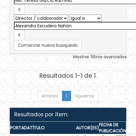
Comenzar nueva busqueda
Mostrar filtros avanzados
Resultados 1-1 de 1.
Anterior
1
Siguiente
Resultados por ítem:
FECHA DE
PORTADA
TÍTULO
AUTOR(ES)
PUBLICACIÓN