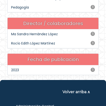
Pedagogía
1
Director / colaboradores
Ma Sandra Hernández López
1
Rocío Edith López Martínez
1
Fecha de publicación
2023
1
Volver arriba ∧