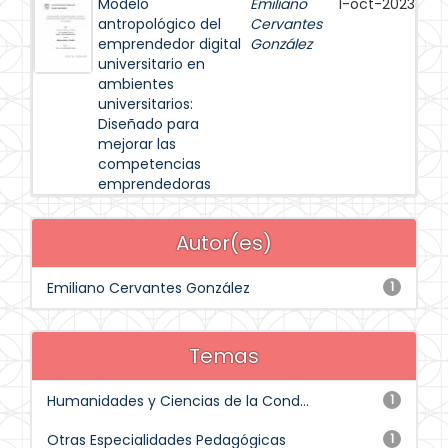
Modelo
Emiliano
1-oct-2023
antropológico del
Cervantes
emprendedor digital
González
universitario en
ambientes
universitarios:
Diseñado para
mejorar las
competencias
emprendedoras
Autor(es)
Emiliano Cervantes González
1
Temas
Humanidades y Ciencias de la Cond...
1
Otras Especialidades Pedagógicas
1