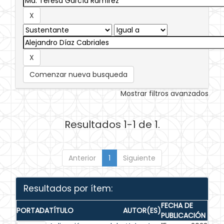
Comenzar nueva busqueda
Mostrar filtros avanzados
Resultados 1-1 de 1.
Anterior
1
Siguiente
Resultados por ítem:
FECHA DE
PORTADA
TÍTULO
AUTOR(ES)
PUBLICACIÓN