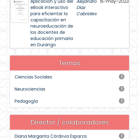
Aplicación y uso del
Alejandro
15-may-2023
eBook interactivo
Díaz
para eficientar la
Cabriales
capacitación en
neuroeducación de
los docentes de
educación primaria
en Durango
Temas
Ciencias Sociales
1
Neurociencias
1
Pedagogía
1
Director / colaboradores
Diana Margarita Córdova Esparza
1