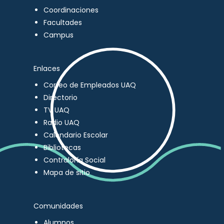
Coordinaciones
Facultades
Campus
Enlaces
Correo de Empleados UAQ
Directorio
TV UAQ
Radio UAQ
Calendario Escolar
Bibliotecas
Contraloría Social
Mapa de sitio
Comunidades
Alumnos