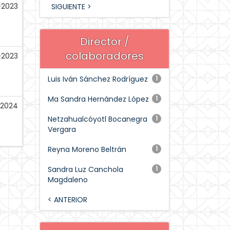
-2023
SIGUIENTE >
Director /
colaboradores
-2023
Luis Iván Sánchez Rodríguez
1
Ma Sandra Hernández López
1
-2024
Netzahualcóyotl Bocanegra
1
Vergara
Reyna Moreno Beltrán
1
Sandra Luz Canchola
1
Magdaleno
< ANTERIOR