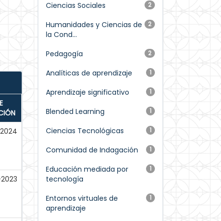
Ciencias Sociales
2
Humanidades y Ciencias de
2
la Cond...
Pedagogía
2
Analíticas de aprendizaje
1
Aprendizaje significativo
1
E
Blended Learning
1
CIÓN
Ciencias Tecnológicas
1
-2024
Comunidad de Indagación
1
Educación mediada por
1
-2023
tecnología
Entornos virtuales de
1
aprendizaje