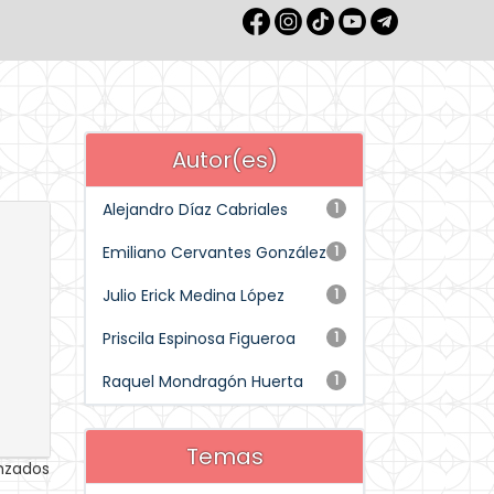
Autor(es)
Alejandro Díaz Cabriales
1
Emiliano Cervantes González
1
Julio Erick Medina López
1
Priscila Espinosa Figueroa
1
Raquel Mondragón Huerta
1
Temas
anzados