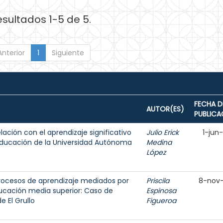
esultados 1-5 de 5.
Anterior
1
Siguiente
FECHA D
AUTOR(ES)
PUBLICA
lación con el aprendizaje significativo
Julio Erick
1-jun
 Educación de la Universidad Autónoma
Medina
López
ocesos de aprendizaje mediados por
Priscila
8-nov
ducación media superior: Caso de
Espinosa
e El Grullo
Figueroa