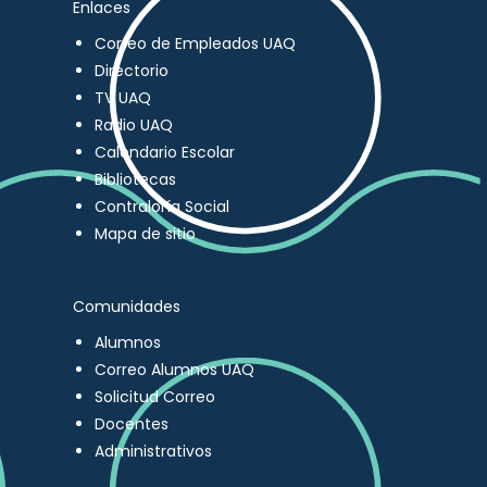
Enlaces
Correo de Empleados UAQ
Directorio
TV UAQ
Radio UAQ
Calendario Escolar
Bibliotecas
Contraloría Social
Mapa de sitio
Comunidades
Alumnos
Correo Alumnos UAQ
Solicitud Correo
Docentes
Administrativos