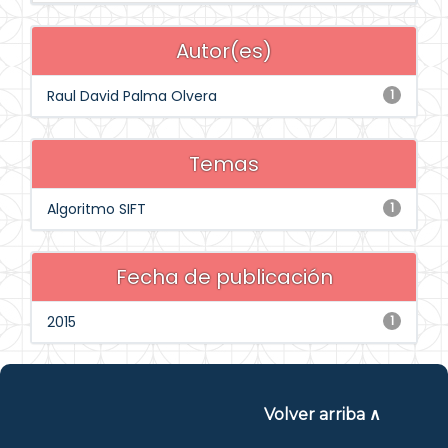
Autor(es)
Raul David Palma Olvera
1
Temas
Algoritmo SIFT
1
Fecha de publicación
2015
1
Volver arriba ∧