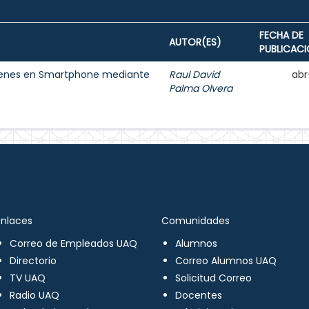
FECHA DE
AUTOR(ES)
PUBLICAC
ágenes en Smartphone mediante
Raul David
abr
Palma Olvera
Enlaces
Comunidades
Correo de Empleados UAQ
Alumnos
Directorio
Correo Alumnos UAQ
TV UAQ
Solicitud Correo
Radio UAQ
Docentes