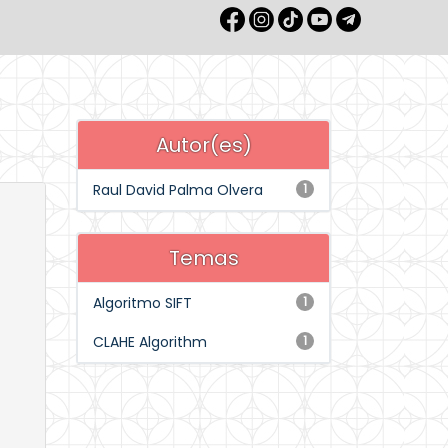
Autor(es)
Raul David Palma Olvera
1
Temas
Algoritmo SIFT
1
CLAHE Algorithm
1