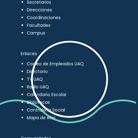
Secretarios
Direcciones
Coordinaciones
Facultades
Campus
Enlaces
Correo de Empleados UAQ
Directorio
TV UAQ
Radio UAQ
Calendario Escolar
Bibliotecas
Contraloría Social
Mapa de sitio