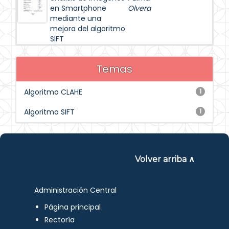
en Smartphone
Olvera
mediante una
mejora del algoritmo
SIFT
Temas
Algoritmo CLAHE
1
Algoritmo SIFT
1
Volver arriba ∧
Administración Central
Página principal
Rectoría